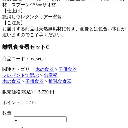
材 スプーン:155㎜サオ材
【仕上げ】
艶消しウレタンクリアー塗装
【ご注意】
お届けする商品は天然無垢材に付き、画像とは色合い木目が
違いますのでご了承ください。
離乳食食器セットC
商品コード：
rs_set_c
関連カテゴリ：
木の食器
>
子供食器
プレゼントで選ぶ
>
出産祝
木の食器
>
子供食器
>
離乳食食器
販売価格(税込)：
5,720
円
ポイント：
52
Pt
数量