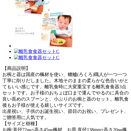
【商品説明】
お椀と器は国産の楓材を使い、轆轤(ろくろ)職人が一つ一つ
丁寧に削りだしました。木地そのままの柔らかな色合いがと
てもいい感じです。離乳食時に大変重宝する離乳食食器3点
セットです。お子様のおちょぼ口まで運んでやるのに具合の
良い長めのスプーンと、小ぶりのお椀と器のセット。離乳食
後もお子様が使える嬉しいサイズです。
出産祝い、子供のお誕生祝い、節目のお祝い、プレゼント、
ご贈答用に人気です。
【サイズと樹種】
お椀:直径72㎜×高さ45㎜楓材 お皿:直径138mm×高さ20㎜楓