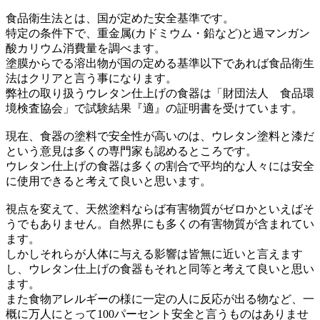
食品衛生法とは、国が定めた安全基準です。
特定の条件下で、重金属(カドミウム・鉛など)と過マンガン
酸カリウム消費量を調べます。
塗膜からでる溶出物が国の定める基準以下であれば食品衛生
法はクリアと言う事になります。
弊社の取り扱うウレタン仕上げの食器は「財団法人 食品環
境検査協会」で試験結果『適』の証明書を受けています。
現在、食器の塗料で安全性が高いのは、ウレタン塗料と漆だ
という意見は多くの専門家も認めるところです。
ウレタン仕上げの食器は多くの割合で平均的な人々には安全
に使用できると考えて良いと思います。
視点を変えて、天然塗料ならば有害物質がゼロかといえばそ
うでもありません。自然界にも多くの有害物質が含まれてい
ます。
しかしそれらが人体に与える影響は皆無に近いと言えます
し、ウレタン仕上げの食器もそれと同等と考えて良いと思い
ます。
また食物アレルギーの様に一定の人に反応が出る物など、一
概に万人にとって100パーセント安全と言うものはありませ