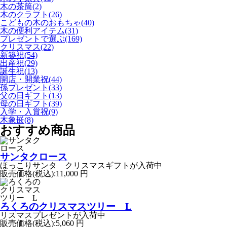
木の茶筒(2)
木のクラフト(26)
こどもの木のおもちゃ(40)
木の便利アイテム(31)
プレゼントで選ぶ(169)
クリスマス(22)
新築祝(54)
出産祝(29)
誕生祝(13)
開店・開業祝(44)
孫プレゼント(33)
父の日ギフト(13)
母の日ギフト(39)
入学・入賞祝(9)
木象嵌(8)
おすすめ商品
サンタクロース
ほっこりサンタ クリスマスギフトが入荷中
販売価格(税込):
11,000 円
ろくろのクリスマスツリー L
リスマスプレゼントが入荷中
販売価格(税込):
5,060 円