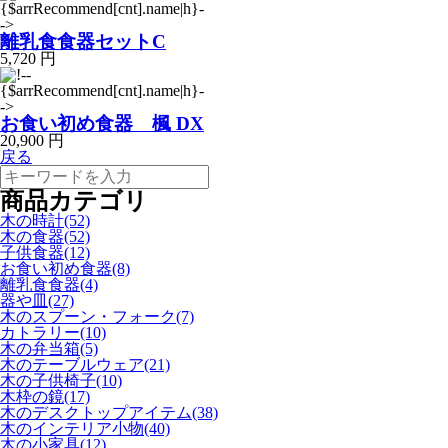
離乳食食器セットC
5,720 円
お食い初め食器 楓 DX
20,900 円
戻る
商品カテゴリ
木の時計(52)
木の食器(52)
子供食器(12)
お食い初め食器(8)
離乳食食器(4)
器や皿(27)
木のスプーン・フォーク(7)
カトラリー(10)
木の弁当箱(5)
木のテーブルウェア(21)
木の子供椅子(10)
木枠の鏡(17)
木のデスクトップアイテム(38)
木のインテリア小物(40)
木の小家具(12)