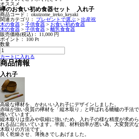
オススメ
欅のお食い初め食器セット 入れ子
商品コード：
okuizome_ireko_keyaki
関連カテゴリ：
プレゼントで選ぶ
>
出産祝
木の食器
>
子供食器
>
お食い初め食器
木の食器
>
子供食器
>
離乳食食器
販売価格(税込)：
11,000
円
ポイント：
100
Pt
数量
カートに入れる
商品情報
入れ子
高級な欅材を、かわいい入れ子にデザインしました。
赤味が強い良質の欅材を「縦木取り」と呼ばれる轆轤の手法で
挽いています。
縦木取りは歪みや収縮に強いため、入れ子の様な精度が求めら
れる品に向いています。半面、材料効率が悪い為、大変贅沢な
木取りの方法です。
良く乾燥させ、薄挽きでしあげました。