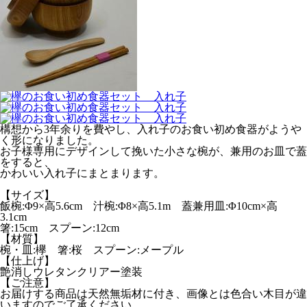
構想から3年余りを費やし、入れ子のお食い初め食器がようや
く形になりました。
お子様専用にデザインして挽いた小さな椀が、兼用のお皿で蓋
をすると、
かわいい入れ子にまとまります。
【サイズ】
飯椀:Φ9×高5.6cm 汁椀:Φ8×高5.1m 蓋兼用皿:Φ10cm×高
3.1cm
箸:15cm スプーン:12cm
【材質】
椀・皿:欅 箸:桜 スプーン:メープル
【仕上げ】
艶消しウレタンクリアー塗装
【ご注意】
お届けする商品は天然無垢材に付き、画像とは色合い木目が違
いますのでご了承ください。