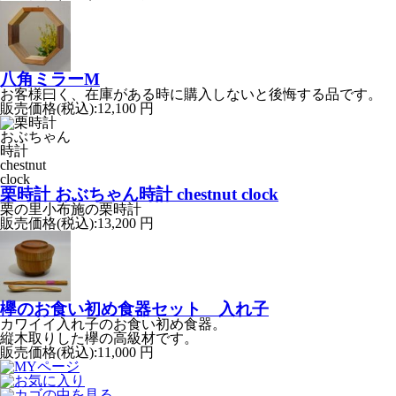
八角ミラーM
お客様曰く、在庫がある時に購入しないと後悔する品です。
販売価格(税込):
12,100 円
栗時計 おぶちゃん時計 chestnut clock
栗の里小布施の栗時計
販売価格(税込):
13,200 円
欅のお食い初め食器セット 入れ子
カワイイ入れ子のお食い初め食器。
縦木取りした欅の高級材です。
販売価格(税込):
11,000 円