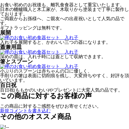
お食い初めのお祝後も、離乳食食器として重宝いたします。
日本の轆轤職人と木工家が、木取りから塗装まで丁寧に製作し
ております。
ご両親からお孫様へ、ご親友への出産祝いとして人気の品で
す。
ギフトラッピングは無料です。
展開
入れ子を展開すると、かわいい三つの器になります。
蓋兼用皿
深めの皿は、入れ子時には蓋として収納できます。
箸とスプーン
小ぶりのスプーンは赤ちゃんの口に優しく、
手削りの箸は表面に切削痕を残し、大変持ちやすく、好評を頂
いています。
百日祝
百日祝(ももかのいわい)やプレゼントに大変人気の品です。
この商品に対するお客様の声
この商品に対するご感想をぜひお寄せください。
新規コメントを書き込む
その他のオススメ商品