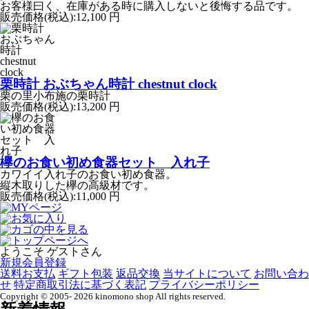
お客様曰く、在庫がある時に購入しないと後悔する品です。
販売価格(税込):
12,100 円
栗時計 おぶちゃん時計 chestnut clock
栗の里小布施の栗時計
販売価格(税込):
13,200 円
欅のお食い初め食器セット 入れ子
カワイイ入れ子のお食い初め食器。
縦木取りした欅の高級材です。
販売価格(税込):
11,000 円
ようこそ ゲストさん
新規会員登録
送料お支払
ギフト包装
返品交換
当サイトについて
お問い合わ
せ
特定商取引法に基づく表記
プライバシーポリシー
Copyright © 2005- 2026 kinomono shop All rights reserved.