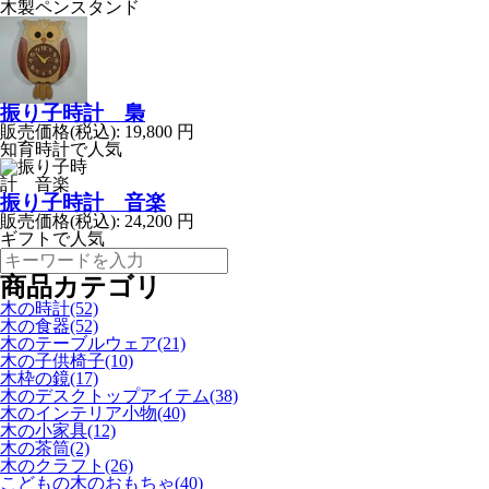
木製ペンスタンド
振り子時計 梟
販売価格(税込):
19,800
円
知育時計で人気
振り子時計 音楽
販売価格(税込):
24,200
円
ギフトで人気
商品カテゴリ
木の時計(52)
木の食器(52)
木のテーブルウェア(21)
木の子供椅子(10)
木枠の鏡(17)
木のデスクトップアイテム(38)
木のインテリア小物(40)
木の小家具(12)
木の茶筒(2)
木のクラフト(26)
こどもの木のおもちゃ(40)