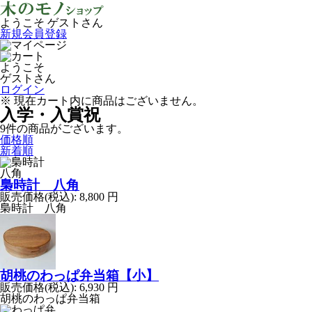
ようこそ ゲストさん
新規会員登録
ようこそ
ゲストさん
ログイン
※ 現在カート内に商品はございません。
入学・入賞祝
9
件
の商品がございます。
価格順
新着順
梟時計 八角
販売価格(税込):
8,800
円
梟時計 八角
胡桃のわっぱ弁当箱【小】
販売価格(税込):
6,930
円
胡桃のわっぱ弁当箱