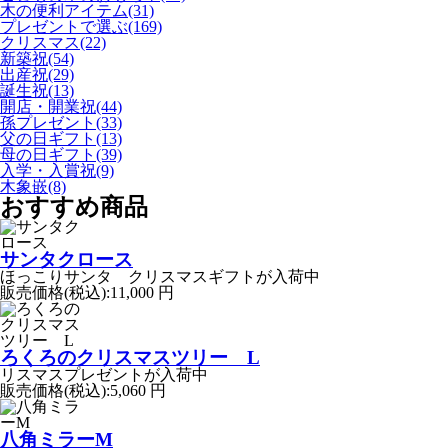
木の便利アイテム(31)
プレゼントで選ぶ(169)
クリスマス(22)
新築祝(54)
出産祝(29)
誕生祝(13)
開店・開業祝(44)
孫プレゼント(33)
父の日ギフト(13)
母の日ギフト(39)
入学・入賞祝(9)
木象嵌(8)
おすすめ商品
サンタクロース
ほっこりサンタ クリスマスギフトが入荷中
販売価格(税込):
11,000 円
ろくろのクリスマスツリー L
リスマスプレゼントが入荷中
販売価格(税込):
5,060 円
八角ミラーM