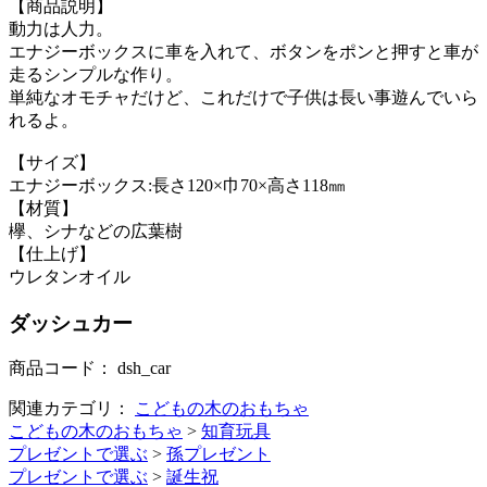
【商品説明】
動力は人力。
エナジーボックスに車を入れて、ボタンをポンと押すと車が
走るシンプルな作り。
単純なオモチャだけど、これだけで子供は長い事遊んでいら
れるよ。
【サイズ】
エナジーボックス:長さ120×巾70×高さ118㎜
【材質】
欅、シナなどの広葉樹
【仕上げ】
ウレタンオイル
ダッシュカー
商品コード：
dsh_car
関連カテゴリ：
こどもの木のおもちゃ
こどもの木のおもちゃ
>
知育玩具
プレゼントで選ぶ
>
孫プレゼント
プレゼントで選ぶ
>
誕生祝