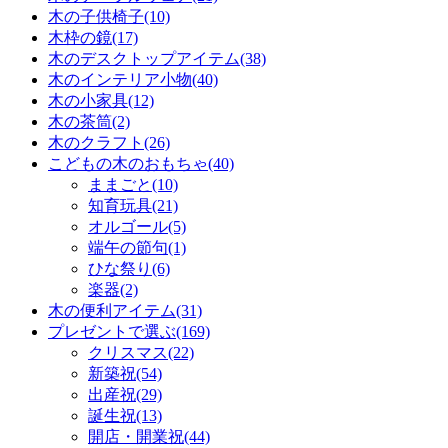
木の子供椅子(10)
木枠の鏡(17)
木のデスクトップアイテム(38)
木のインテリア小物(40)
木の小家具(12)
木の茶筒(2)
木のクラフト(26)
こどもの木のおもちゃ(40)
ままごと(10)
知育玩具(21)
オルゴール(5)
端午の節句(1)
ひな祭り(6)
楽器(2)
木の便利アイテム(31)
プレゼントで選ぶ(169)
クリスマス(22)
新築祝(54)
出産祝(29)
誕生祝(13)
開店・開業祝(44)