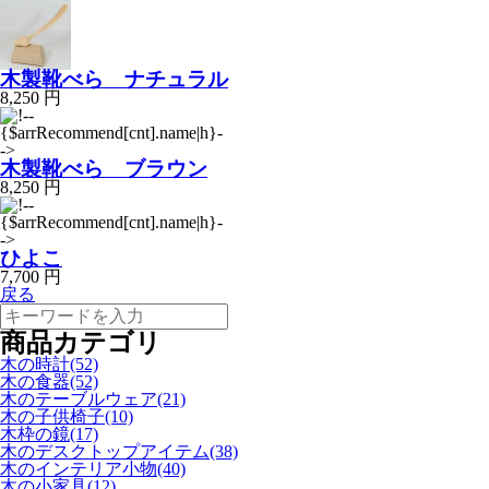
木製靴べら ナチュラル
8,250 円
木製靴べら ブラウン
8,250 円
ひよこ
7,700 円
戻る
商品カテゴリ
木の時計(52)
木の食器(52)
木のテーブルウェア(21)
木の子供椅子(10)
木枠の鏡(17)
木のデスクトップアイテム(38)
木のインテリア小物(40)
木の小家具(12)