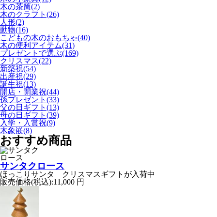
木の茶筒(2)
木のクラフト(26)
人形(2)
動物(16)
こどもの木のおもちゃ(40)
木の便利アイテム(31)
プレゼントで選ぶ(169)
クリスマス(22)
新築祝(54)
出産祝(29)
誕生祝(13)
開店・開業祝(44)
孫プレゼント(33)
父の日ギフト(13)
母の日ギフト(39)
入学・入賞祝(9)
木象嵌(8)
おすすめ商品
サンタクロース
ほっこりサンタ クリスマスギフトが入荷中
販売価格(税込):
11,000 円