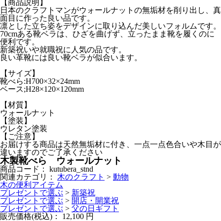
【商品説明】
日本のクラフトマンがウォールナットの無垢材を削り出し、真
面目に作った良い品です。
凛とした立ち姿をデザインに取り込んだ美しいフォルムです。
70cmある靴ベラは、ひざを曲げず、立ったまま靴を履くのに
便利です。
新築祝いや就職祝に人気の品です。
良い革靴には良い靴ベラが似合います。
【サイズ】
靴べら:H700×32×24mm
ベース;H28×120×120mm
【材質】
ウォールナット
【塗装】
ウレタン塗装
【ご注意】
お届けする商品は天然無垢材に付き、一点一点色合いや木目が
違いますのでご了承ください
木製靴べら ウォールナット
商品コード：
kutubera_stnd
関連カテゴリ：
木のクラフト
>
動物
木の便利アイテム
プレゼントで選ぶ
>
新築祝
プレゼントで選ぶ
>
開店・開業祝
プレゼントで選ぶ
>
父の日ギフト
販売価格(税込)：
12,100
円