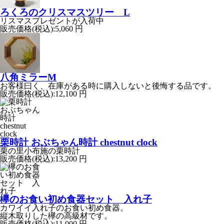
ろくろのクリスマスツリー L
リスマスプレゼントが入荷中
販売価格(税込):
5,060 円
八角ミラーM
お客様曰く、在庫がある時に購入しないと後悔する品です。
販売価格(税込):
12,100 円
栗時計 おぶちゃん時計 chestnut clock
栗の里小布施の栗時計
販売価格(税込):
13,200 円
欅のお食い初め食器セット 入れ子
カワイイ入れ子のお食い初め食器。
縦木取りした欅の高級材です。
販売価格(税込):
11,000 円