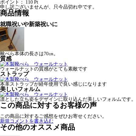
ポイント：
110
Pt
申し訳ございませんが、只今品切れ中です。
商品情報
就職祝いや新築祝いに
靴べら本体の長さは70㎝。
質感
ウォールナットの質感がとても素敵です
ストラップ
本革ストラップが経年使用で良い感じになります
美しいフォルム
凛とした立ち姿をデザインに取り込んだ美しいフォルムです。
この商品に対するお客様の声
この商品に対するご感想をぜひお寄せください。
新規コメントを書き込む
その他のオススメ商品