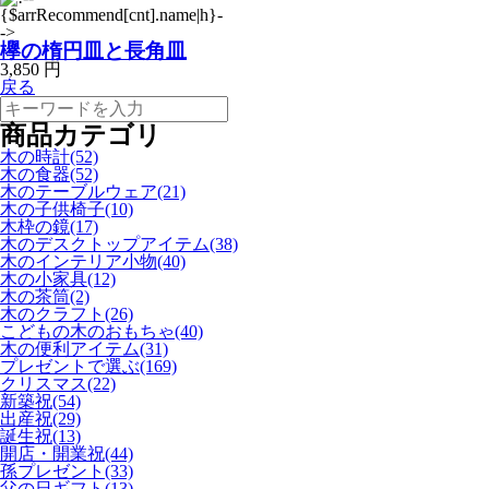
欅の楕円皿と長角皿
3,850 円
戻る
商品カテゴリ
木の時計(52)
木の食器(52)
木のテーブルウェア(21)
木の子供椅子(10)
木枠の鏡(17)
木のデスクトップアイテム(38)
木のインテリア小物(40)
木の小家具(12)
木の茶筒(2)
木のクラフト(26)
こどもの木のおもちゃ(40)
木の便利アイテム(31)
プレゼントで選ぶ(169)
クリスマス(22)
新築祝(54)
出産祝(29)
誕生祝(13)
開店・開業祝(44)
孫プレゼント(33)
父の日ギフト(13)