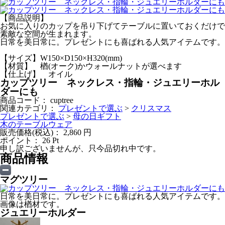
【商品説明】
お気に入りのカップを吊り下げてテーブルに置いておくだけで
素敵な空間が生まれます。
日常を美日常に。プレゼントにも喜ばれる人気アイテムです。
【サイズ】W150×D150×H320(mm)
【材質】 楢(オーク)かウォールナットが選べます
【仕上げ】 オイル
カップツリー ネックレス・指輪・ジュエリーホル
ダーにも
商品コード：
cuptree
関連カテゴリ：
プレゼントで選ぶ
>
クリスマス
プレゼントで選ぶ
>
母の日ギフト
木のテーブルウェア
販売価格(税込)：
2,860
円
ポイント：
26
Pt
申し訳ございませんが、只今品切れ中です。
商品情報
マグツリー
日常を美日常に。プレゼントにも喜ばれる人気アイテムです。
画像は楢材です。
ジュエリーホルダー