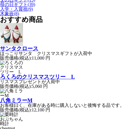
母の日ギフト(39)
入学・入賞祝(9)
木象嵌(8)
おすすめ商品
サンタクロース
ほっこりサンタ クリスマスギフトが入荷中
販売価格(税込):
11,000 円
ろくろのクリスマスツリー L
リスマスプレゼントが入荷中
販売価格(税込):
5,060 円
八角ミラーM
お客様曰く、在庫がある時に購入しないと後悔する品です。
販売価格(税込):
12,100 円